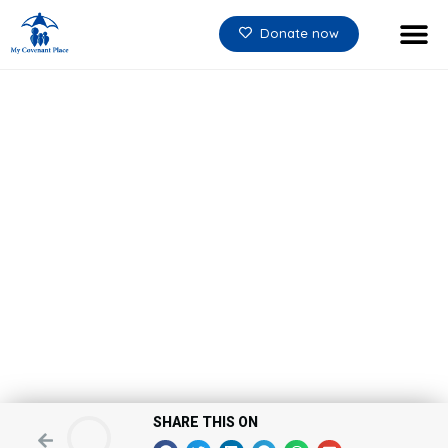
Your rights
Court Orde
Get Invol
Contact us
Donate now
SHARE THIS ON