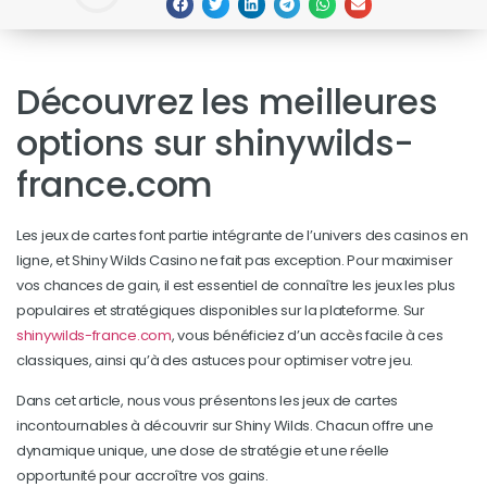
Découvrez les meilleures
options sur shinywilds-
france.com
Les jeux de cartes font partie intégrante de l’univers des casinos en
ligne, et Shiny Wilds Casino ne fait pas exception. Pour maximiser
vos chances de gain, il est essentiel de connaître les jeux les plus
populaires et stratégiques disponibles sur la plateforme. Sur
shinywilds-france.com
, vous bénéficiez d’un accès facile à ces
classiques, ainsi qu’à des astuces pour optimiser votre jeu.
Dans cet article, nous vous présentons les jeux de cartes
incontournables à découvrir sur Shiny Wilds. Chacun offre une
dynamique unique, une dose de stratégie et une réelle
opportunité pour accroître vos gains.