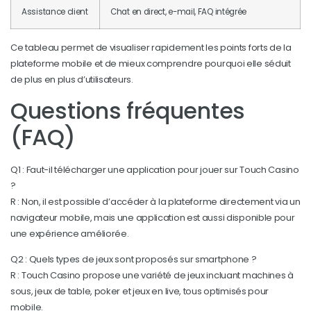
Assistance client
Chat en direct, e-mail, FAQ intégrée
Ce tableau permet de visualiser rapidement les points forts de la
plateforme mobile et de mieux comprendre pourquoi elle séduit
de plus en plus d’utilisateurs.
Questions fréquentes
(FAQ)
Q1 : Faut-il télécharger une application pour jouer sur Touch Casino
?
R : Non, il est possible d’accéder à la plateforme directement via un
navigateur mobile, mais une application est aussi disponible pour
une expérience améliorée.
Q2 : Quels types de jeux sont proposés sur smartphone ?
R : Touch Casino propose une variété de jeux incluant machines à
sous, jeux de table, poker et jeux en live, tous optimisés pour
mobile.