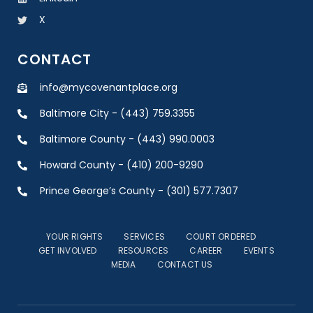
X
CONTACT
info@mycovenantplace.org
Baltimore City - (443) 759.3355
Baltimore County - (443) 990.0003
Howard County - (410) 200-9290
Prince George’s County - (301) 577.7307
YOUR RIGHTS
SERVICES
COURT ORDERED
GET INVOLVED
RESOURCES
CAREER
EVENTS
MEDIA
CONTACT US