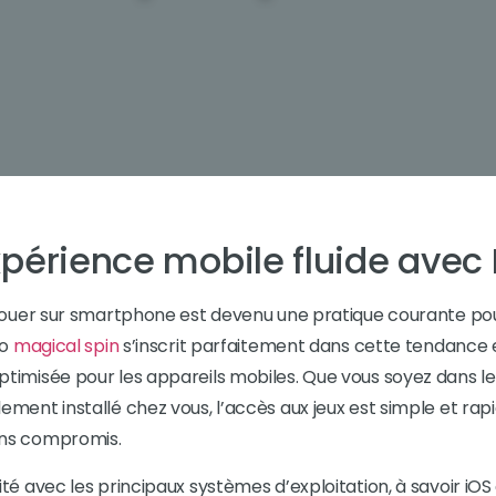
périence mobile fluide avec
 jouer sur smartphone est devenu une pratique courante po
no
magical spin
s’inscrit parfaitement dans cette tendance
timisée pour les appareils mobiles. Que vous soyez dans le
ement installé chez vous, l’accès aux jeux est simple et rap
ns compromis.
ité avec les principaux systèmes d’exploitation, à savoir iOS