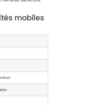
les même sur des écrans
ités mobiles
acteurs
aires