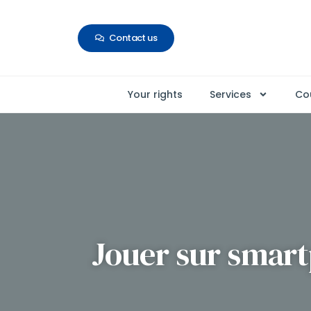
Contact us
Your rights
Services
Co
Jouer sur smart