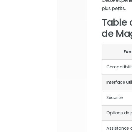
Cette expérie
plus petits.
Table 
de Mag
Fon
Compatibili
Interface uti
Sécurité
Options de 
Assistance c