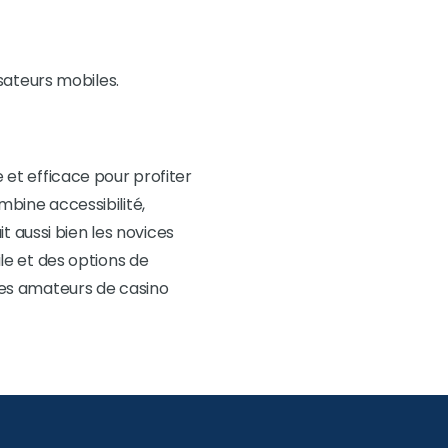
sateurs mobiles.
 et efficace pour profiter
bine accessibilité,
t aussi bien les novices
le et des options de
les amateurs de casino