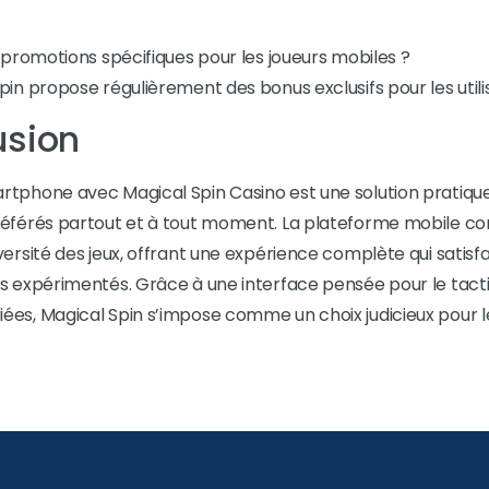
es promotions spécifiques pour les joueurs mobiles ?
Spin propose régulièrement des bonus exclusifs pour les utili
usion
rtphone avec Magical Spin Casino est une solution pratique
référés partout et à tout moment. La plateforme mobile com
versité des jeux, offrant une expérience complète qui satisfai
rs expérimentés. Grâce à une interface pensée pour le tacti
ées, Magical Spin s’impose comme un choix judicieux pour 